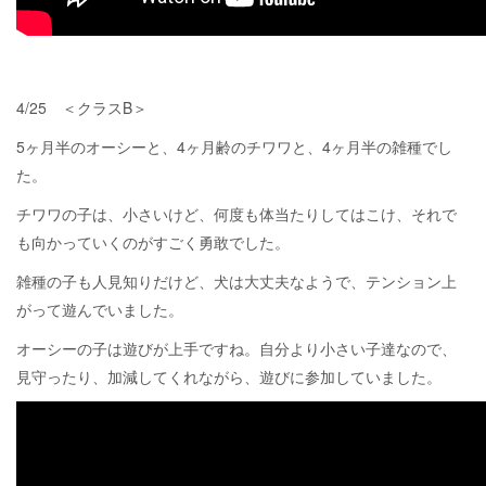
4/25 ＜クラスB＞
5ヶ月半のオーシーと、4ヶ月齢のチワワと、4ヶ月半の雑種でし
た。
チワワの子は、小さいけど、何度も体当たりしてはこけ、それで
も向かっていくのがすごく勇敢でした。
雑種の子も人見知りだけど、犬は大丈夫なようで、テンション上
がって遊んでいました。
オーシーの子は遊びが上手ですね。自分より小さい子達なので、
見守ったり、加減してくれながら、遊びに参加していました。