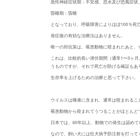
急性神経症状期：不安感、恐水及び恐風症状
昏睡期：昏睡
となっており、呼吸障害によりほぼ100％死
発症後の有効な治療法はありません。
唯一の対抗策は、罹患動物に咬まれたあと、
これは、比較的長い潜伏期間（通常1〜3ヶ
うものですが、それで死亡が防げる確証もあ
生存率を上げるための治療と思って下さい。
ウイルスは唾液に含まれ、通常は咬まれるこ
罹患動物から咬まれてうつることがほとんど
日本では、60年以上、動物での発生は認め
なので、飼い犬には狂犬病予防注射を打って